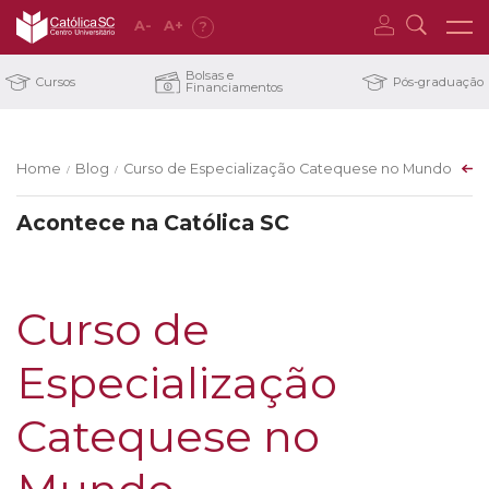
A
-
A
+
?
Bolsas e
Cursos
Pós-graduação
Financiamentos
Home
Blog
Curso de Especialização Catequese no Mundo Con
/
/
Acontece na Católica SC
Curso de
Especialização
Catequese no