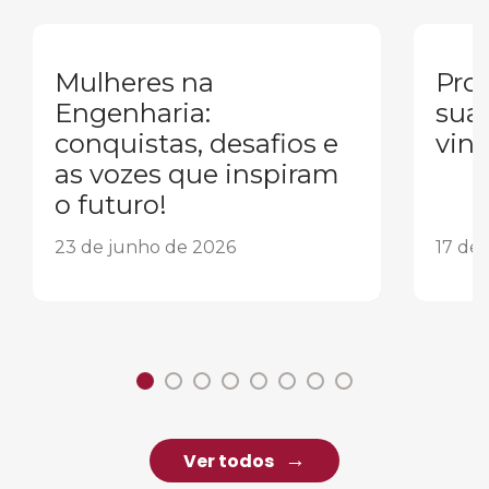
Mulheres na
Pron
Engenharia:
sua
conquistas, desafios e
vind
as vozes que inspiram
o futuro!
23 de junho de 2026
17 de
Ver todos