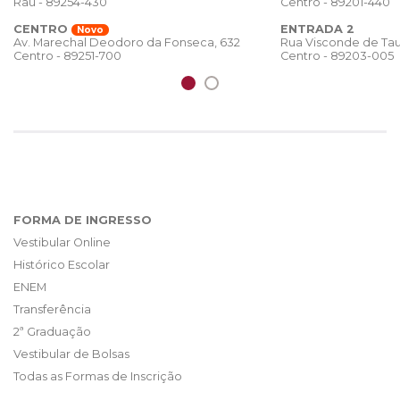
Rau - 89254-430
Centro - 89201-440
CENTRO
ENTRADA 2
Novo
Rua Visconde de Tau
Av. Marechal Deodoro da Fonseca, 632
Centro - 89203-005
Centro - 89251-700
FORMA DE INGRESSO
Vestibular Online
Histórico Escolar
ENEM
Transferência
2ª Graduação
Vestibular de Bolsas
Todas as Formas de Inscrição