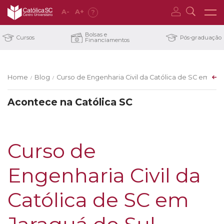
A
-
A
+
?
Bolsas e
Cursos
Pós-graduação
Financiamentos
Home
Blog
Curso de Engenharia Civil da Católica de SC em Jara
/
/
Acontece na Católica SC
Curso de
Engenharia Civil da
Católica de SC em