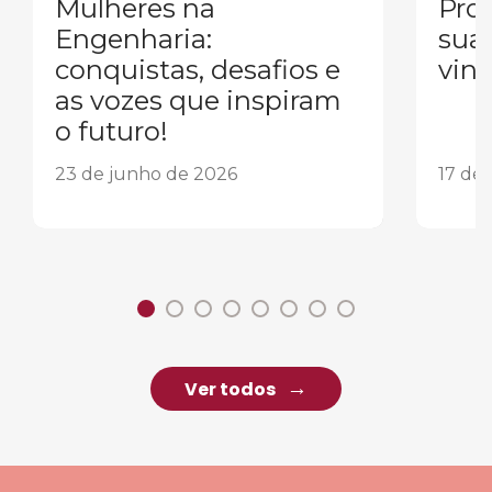
Mulheres na
Pron
Engenharia:
sua
conquistas, desafios e
vind
as vozes que inspiram
o futuro!
23 de junho de 2026
17 de
Ver todos