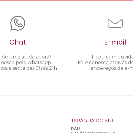
Chat
E-mail
a de uma ajuda agora?
Ficou com dúvid
onosco pelo whatsapp.
Fale conosco através d
da a sexta das 9h às 21h
endereços de e-ma
JARAGUÁ DO SUL
RAU