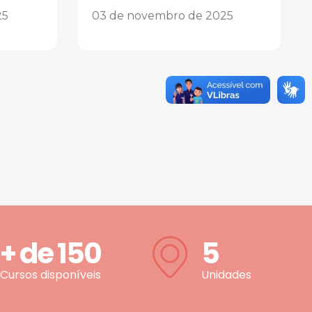
25
03 de novembro de 2025
+ de
150
5
Cursos disponíveis
Unidades