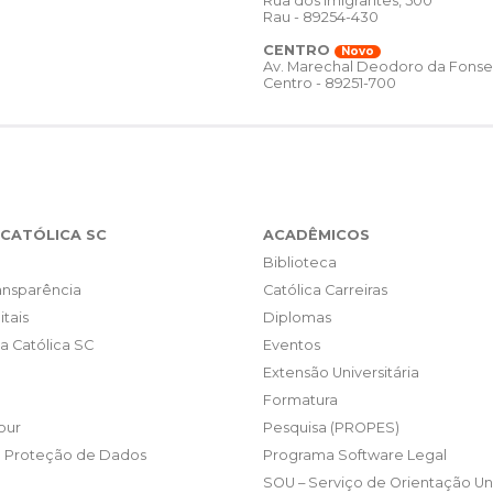
Rua dos Imigrantes, 500
Rau - 89254-430
CENTRO
Novo
Av. Marechal Deodoro da Fonse
Centro - 89251-700
CATÓLICA SC
ACADÊMICOS
Biblioteca
ransparência
Católica Carreiras
itais
Diplomas
da Católica SC
Eventos
Extensão Universitária
Formatura
our
Pesquisa (PROPES)
e Proteção de Dados
Programa Software Legal
SOU – Serviço de Orientação Uni