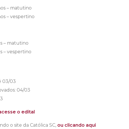
nos – matutino
os – vespertino
s – matutino
s – vespertino
é 03/03
ovados: 04/03
03
cesse o edital
ndo o site da Católica SC,
ou clicando aqui