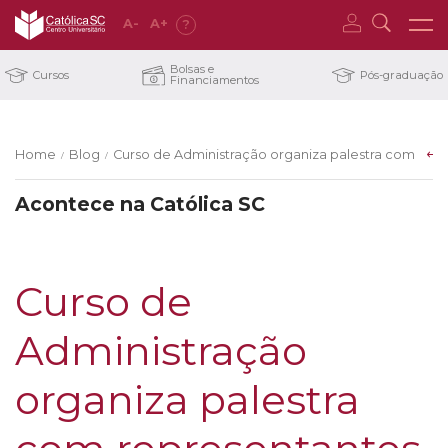
A
-
A
+
?
Bolsas e
Cursos
Pós-graduação
Financiamentos
Home
Blog
Curso de Administração organiza palestra com repre
/
/
Acontece na Católica SC
Curso de
Administração
organiza palestra