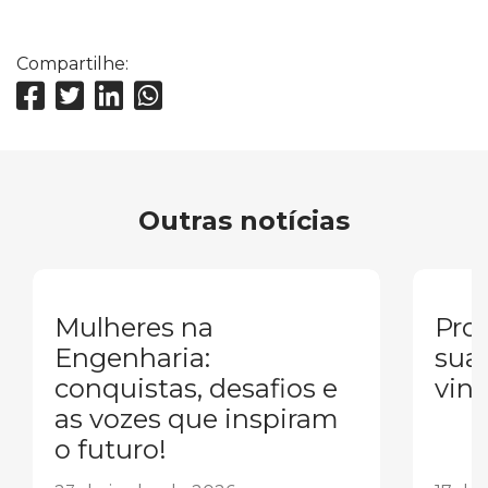
Compartilhe:
Outras notícias
Mulheres na
Pron
Engenharia:
sua
conquistas, desafios e
vind
as vozes que inspiram
o futuro!