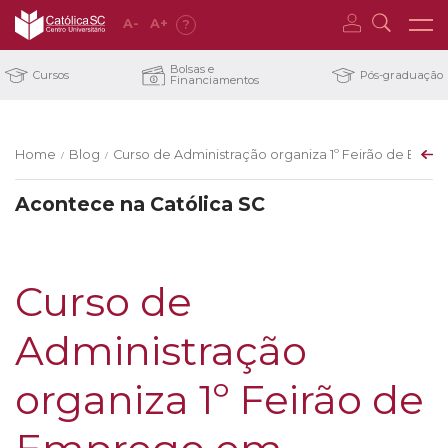
A
-
A
+
?
Bolsas e
Cursos
Pós-graduação
Financiamentos
Home
Blog
Curso de Administração organiza 1º Feirão de Empre
/
/
Acontece na Católica SC
Curso de
Administração
organiza 1º Feirão de