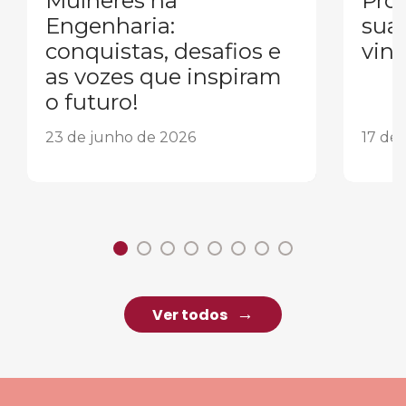
Mulheres na
Pron
Engenharia:
sua
conquistas, desafios e
vind
as vozes que inspiram
o futuro!
23 de junho de 2026
17 de
Ver todos