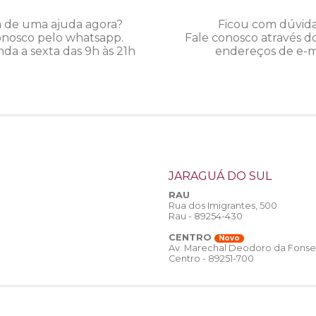
a de uma ajuda agora?
Ficou com dúvid
onosco pelo whatsapp.
Fale conosco através d
da a sexta das 9h às 21h
endereços de e-ma
JARAGUÁ DO SUL
RAU
Rua dos Imigrantes, 500
Rau - 89254-430
CENTRO
Novo
Av. Marechal Deodoro da Fonse
Centro - 89251-700