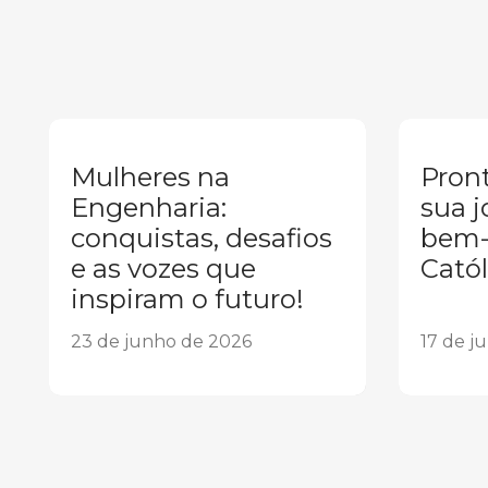
Mulheres na
Pront
Engenharia:
sua j
conquistas, desafios
bem-
e as vozes que
Catól
inspiram o futuro!
23 de junho de 2026
17 de j
1
2
3
4
5