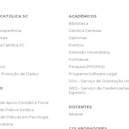
CATÓLICA SC
ACADÊMICOS
Biblioteca
ransparência
Católica Carreiras
itais
Diplomas
da Católica SC
Eventos
Extensão Universitária
Formatura
our
Pesquisa (PROPES)
e Proteção de Dados
Programa Software Legal
SOU – Serviço de Orientação Uni
E
WES – Serviço de Credenciame
Egressos
de Apoio Contábil e Fiscal
DOCENTES
de Prática Jurídica
Intranet
de Práticas em Psicologia
rsitária
COLABORADORES