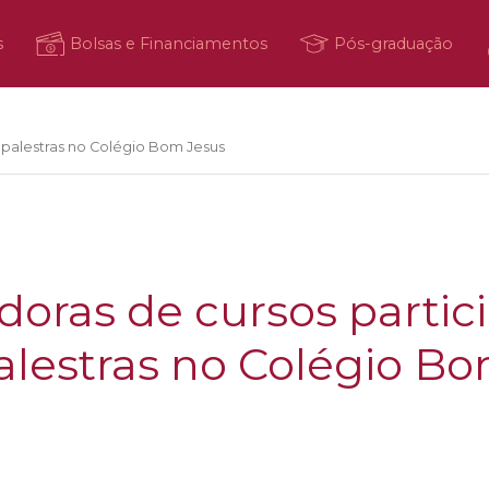
s
Bolsas e Financiamentos
Pós-graduação
 palestras no Colégio Bom Jesus
oras de cursos parti
palestras no Colégio B