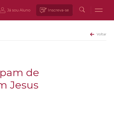
Já sou Aluno
Inscreva-se
Voltar
cipam de
om Jesus