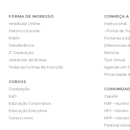
FORMA DE INGRESSO
CONHEÇA A 
Vestibular Online
Institucional
Histórico Escolar
– Portal de T
ENEM
Portarias e Ed
Transferência
Diferenciais 
2ª Graduação
Reitoria
Vestibular de Bolsas
Tour Virtual
Todas as Formas de Inscrição
Agende um T
Privacidade 
CURSOS
Graduação
COMUNIDAD
EaD
Capela
Educação Corporativa
NAF – Núcleo 
Educação Executiva
NPJ – Núcleo 
Cursos Livres
NPP – Núcleo 
Pastoral Unive