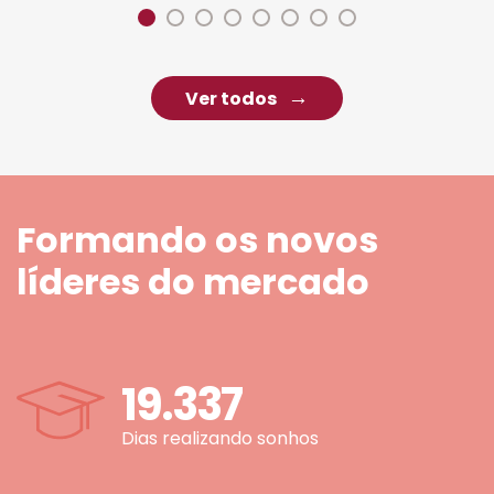
Ver todos
Formando os novos
líderes do mercado
19.337
Dias realizando sonhos