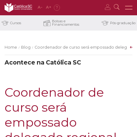
A
-
A
+
?
Bolsas e
Cursos
Pós-graduação
Financiamentos
Home
Blog
Coordenador de curso será empossado delegado r
/
/
Acontece na Católica SC
Coordenador de
curso será
empossado