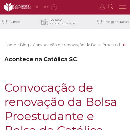
A
-
A
+
?
Bolsas e
Cursos
Pós-graduação
Financiamentos
Home
Blog
Convocação de renovação da Bolsa Proestudante e 
/
/
Acontece na Católica SC
Convocação de
renovação da Bolsa
Proestudante e