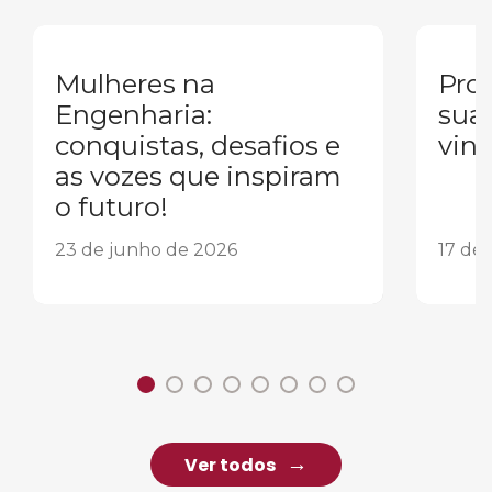
Mulheres na
Pron
Engenharia:
sua
conquistas, desafios e
vind
as vozes que inspiram
o futuro!
23 de junho de 2026
17 de
Ver todos