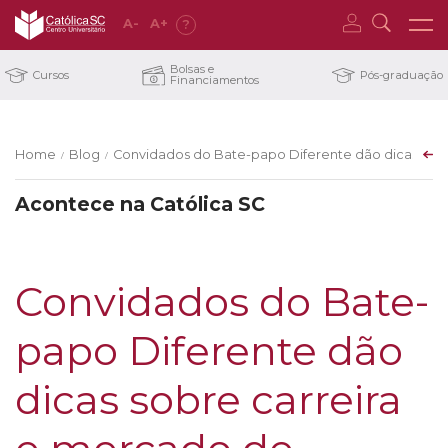
A
-
A
+
?
Bolsas e
Cursos
Pós-graduação
Financiamentos
Home
Blog
Convidados do Bate-papo Diferente dão dicas sobr
/
/
Acontece na Católica SC
Convidados do Bate-
papo Diferente dão
dicas sobre carreira