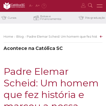
A
-
A
+
?
Bolsas e
Cursos
Pós-graduação
Financiamentos
Home
Blog
Padre Elemar Scheid: Um homem que fez história e 
/
/
Acontece na Católica SC
Padre Elemar
Scheid: Um homem
que fez história e