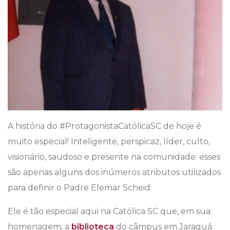
A história do #ProtagonistaCatólicaSC de hoje é
muito especial! Inteligente, perspicaz, líder, culto,
visionário, saudoso e presente na comunidade: esses
são apenas alguns dos inúmeros atributos utilizados
para definir o Padre Elemar Scheid.
Ele é tão especial aqui na Católica SC que, em sua
homenagem, a
biblioteca
do câmpus em Jaraguá