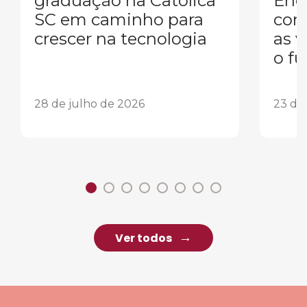
graduação na Católica
Eng
SC em caminho para
conq
crescer na tecnologia
as 
o fu
28 de julho de 2026
23 de
Ver todos