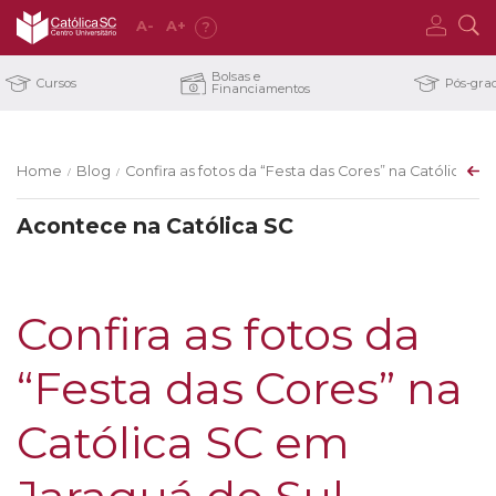
A
-
A
+
?
Bolsas e
Cursos
Pós-gra
Financiamentos
Home
Blog
Confira as fotos da “Festa das Cores” na Católica S
/
/
Acontece na Católica SC
Confira as fotos da
“Festa das Cores” na
Católica SC em