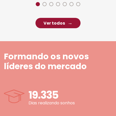
Ver todos
Formando os novos
líderes do mercado
19.335
Dias realizando sonhos