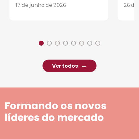
17 de junho de 2026
26 de
Ver todos
Formando os novos
líderes do mercado