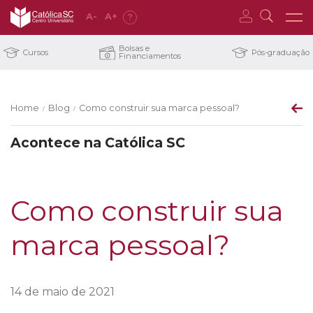
A
-
A
+
?
Bolsas e
Cursos
Pós-graduação
Financiamentos
Home
Blog
Como construir sua marca pessoal?
/
/
Acontece na Católica SC
Como construir sua
marca pessoal?
14 de maio de 2021