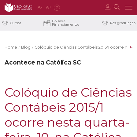
A
-
A
+
?
Bolsas e
Cursos
Pós-graduação
Financiamentos
Home
Blog
Colóquio de Ciências Contábeis 2015/1 ocorre nesta 
/
/
Acontece na Católica SC
Colóquio de Ciências
Contábeis 2015/1
ocorre nesta quarta-