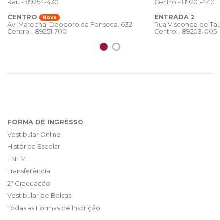
Rau - 89254-430
Centro - 89201-440
CENTRO
ENTRADA 2
Novo
Rua Visconde de Tau
Av. Marechal Deodoro da Fonseca, 632
Centro - 89203-005
Centro - 89251-700
FORMA DE INGRESSO
Vestibular Online
Histórico Escolar
ENEM
Transferência
2ª Graduação
Vestibular de Bolsas
Todas as Formas de Inscrição