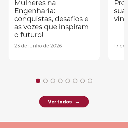
Mulheres na
Pron
Engenharia:
sua
conquistas, desafios e
vind
as vozes que inspiram
o futuro!
23 de junho de 2026
17 de
Ver todos