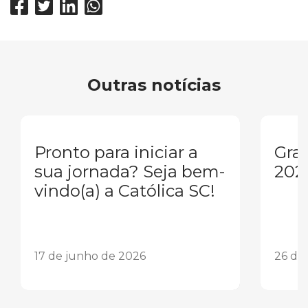
Outras notícias
Pronto para iniciar a
Gra
sua jornada? Seja bem-
202
vindo(a) a Católica SC!
17 de junho de 2026
26 de