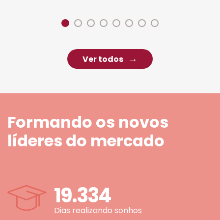
Ver todos
Formando os novos
líderes do mercado
19.334
Dias realizando sonhos