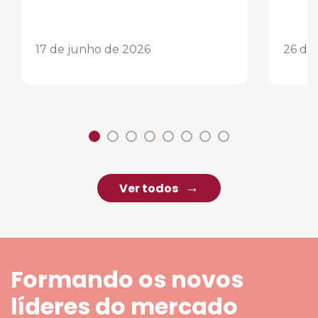
17 de junho de 2026
26 de
Ver todos
Formando os novos
líderes do mercado