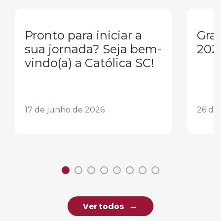
Pronto para iniciar a
Gra
sua jornada? Seja bem-
202
vindo(a) a Católica SC!
17 de junho de 2026
26 de
Ver todos