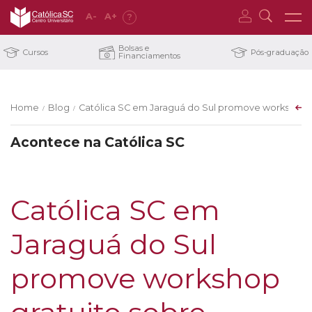
A
-
A
+
?
Bolsas e
Cursos
Pós-graduação
Financiamentos
Home
Blog
Católica SC em Jaraguá do Sul promove workshop gr
/
/
Acontece na Católica SC
Católica SC em
Jaraguá do Sul
promove workshop