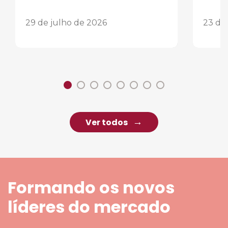
29 de julho de 2026
23 de
Ver todos
Formando os novos
líderes do mercado