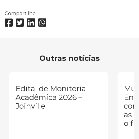
Compartilhe:
Outras notícias
Edital de Monitoria
Mul
Acadêmica 2026 –
Eng
Joinville
conq
as 
o fu