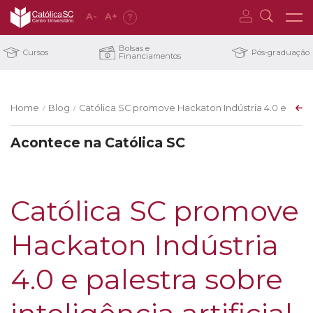
A
-
A
+
?
Bolsas e
Cursos
Pós-graduação
Financiamentos
Home
Blog
Católica SC promove Hackaton Indústria 4.0 e palestr
/
/
Acontece na Católica SC
Católica SC promove
Hackaton Indústria
4.0 e palestra sobre