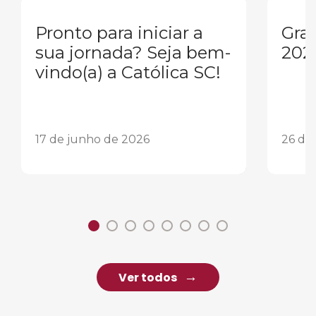
Pronto para iniciar a
Gra
sua jornada? Seja bem-
202
vindo(a) a Católica SC!
17 de junho de 2026
26 de
Ver todos