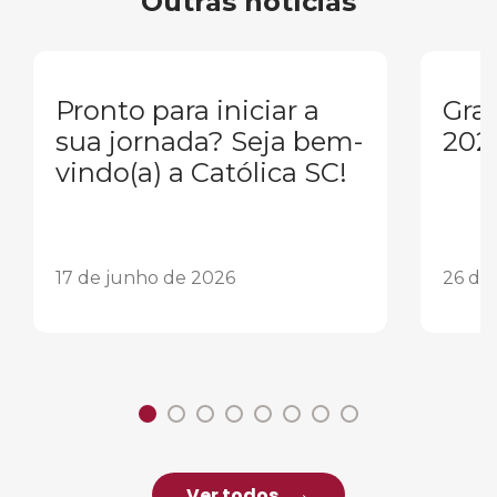
Outras notícias
Pronto para iniciar a
Gra
sua jornada? Seja bem-
202
vindo(a) a Católica SC!
17 de junho de 2026
26 de
Ver todos