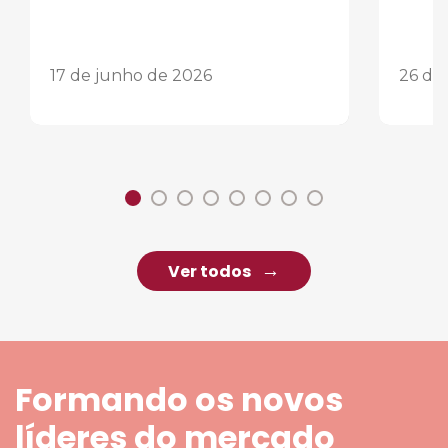
17 de junho de 2026
26 de
Ver todos
Formando os novos
líderes do mercado