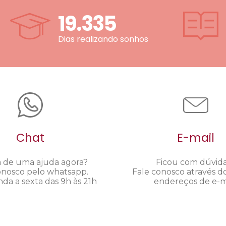
19.335
Dias realizando sonhos
Chat
E-mail
a de uma ajuda agora?
Ficou com dúvid
onosco pelo whatsapp.
Fale conosco através d
da a sexta das 9h às 21h
endereços de e-ma