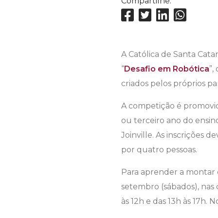
Compartilhe:
A Católica de Santa Catar
“
Desafio em Robótica
”,
criados pelos próprios pa
A competição é promovi
ou terceiro ano do ensin
Joinville. As inscrições d
por quatro pessoas.
Para aprender a montar os
setembro (sábados), nas d
às 12h e das 13h às 17h. 