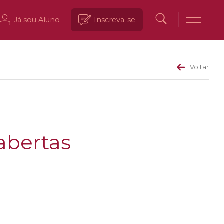
Já sou Aluno
Inscreva-se
Voltar
 abertas