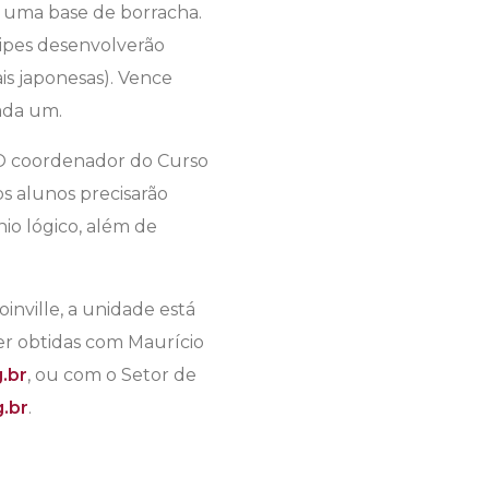
e uma base de borracha.
uipes desenvolverão
is japonesas). Vence
ada um.
. O coordenador do Curso
os alunos precisarão
nio lógico, além de
inville, a unidade está
er obtidas com Maurício
.br
, ou com o Setor de
.br
.