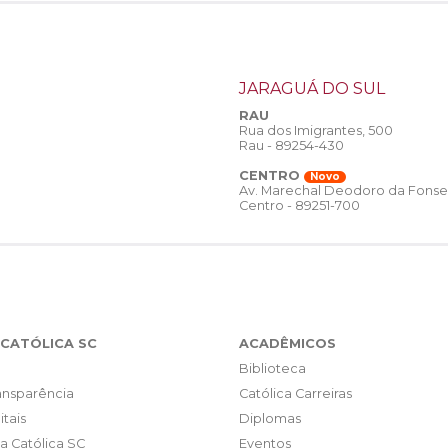
JARAGUÁ DO SUL
RAU
Rua dos Imigrantes, 500
Rau - 89254-430
CENTRO
Novo
Av. Marechal Deodoro da Fonse
Centro - 89251-700
CATÓLICA SC
ACADÊMICOS
Biblioteca
ransparência
Católica Carreiras
itais
Diplomas
da Católica SC
Eventos