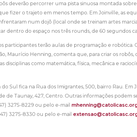
obôs deverão percorrer uma pista sinuosa montada sobr
ue fizer o trajeto em menos tempo. Em Joinville, as eq
frentaram num dojô (local onde se treinam artes marcia
car dentro do espaço nos três rounds, de 60 segundos c
os participantes terão aulas de programação e robótica
o, Maurício Henning, comenta que, para criar os robôs, 
s disciplinas como matemática, física, mecânica e raciocí
do Sul fica na Rua dos Imigrantes, 500, bairro Rau. Em Jo
nde de Taunay, 427, Centro. Outras informações podem s
(47) 3275-8229 ou pelo e-mail
mhenning@catolicasc.org
(47) 3275-8330 ou pelo e-mail
extensao@catolicasc.org