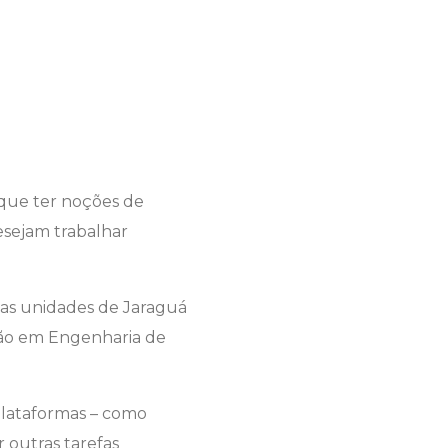
que ter noções de
esejam trabalhar
nas unidades de Jaraguá
ação em Engenharia de
plataformas – como
r outras tarefas