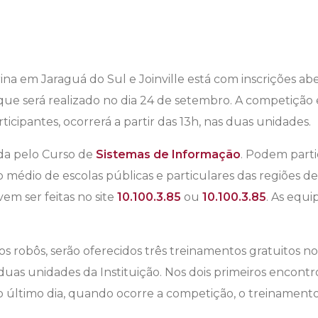
ina em Jaraguá do Sul e Joinville está com inscrições abe
 que será realizado no dia 24 de setembro. A competição
rticipantes, ocorrerá a partir das 13h, nas duas unidades.
da pelo Curso de
Sistemas de Informação
. Podem part
o médio de escolas públicas e particulares das regiões d
evem ser feitas no site
10.100.3.85
ou
10.100.3.85
. As equ
 robôs, serão oferecidos três treinamentos gratuitos nos 
uas unidades da Instituição. Nos dois primeiros encontro
No último dia, quando ocorre a competição, o treinamento