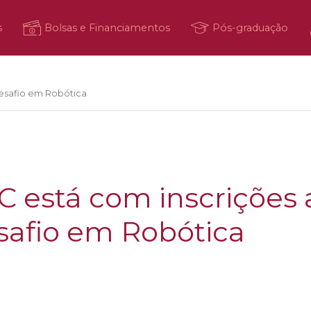
s
Bolsas e Financiamentos
Pós-graduação
Desafio em Robótica
SC está com inscrições
safio em Robótica