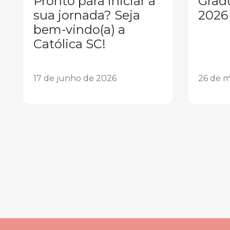
Pronto para iniciar a
Grad
sua jornada? Seja
2026
bem-vindo(a) a
Católica SC!
17 de junho de 2026
26 de m
1
2
3
4
5