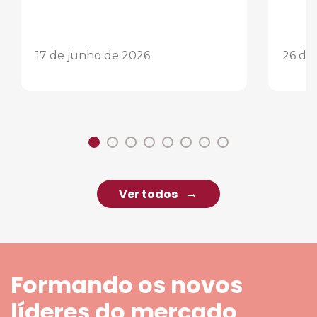
17 de junho de 2026
26 de
Ver todos
Formando os novos
líderes do mercado