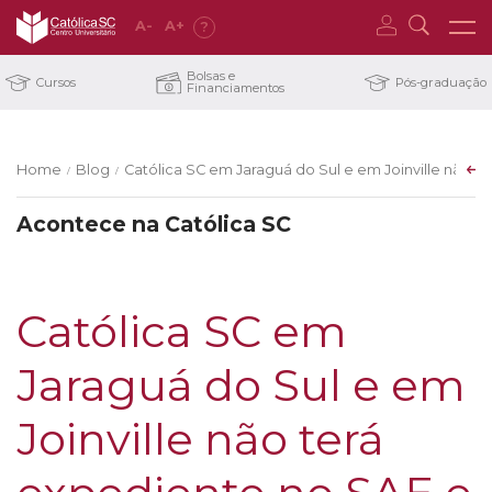
A
-
A
+
?
Bolsas e
Cursos
Pós-graduação
Financiamentos
Home
Blog
Católica SC em Jaraguá do Sul e em Joinville não te
/
/
Acontece na Católica SC
Católica SC em
Jaraguá do Sul e em
Joinville não terá