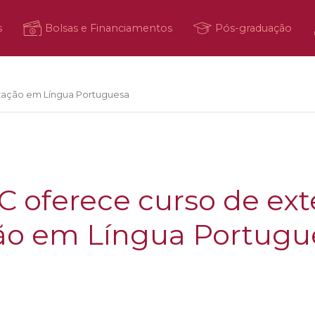
s
Bolsas e Financiamentos
Pós-graduação
ização em Língua Portuguesa
SC oferece curso de ex
ção em Língua Portugu