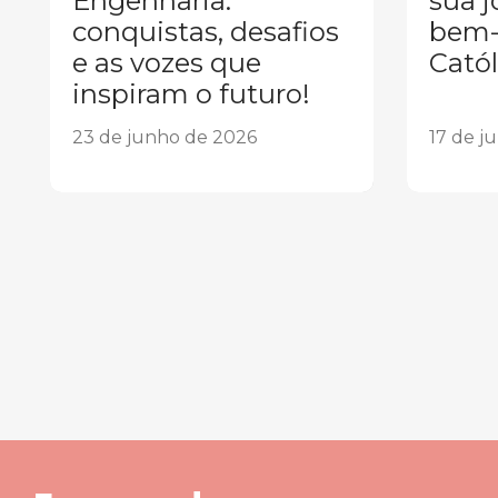
Engenharia:
sua j
conquistas, desafios
bem-
e as vozes que
Catól
inspiram o futuro!
23 de junho de 2026
17 de j
1
2
3
4
5