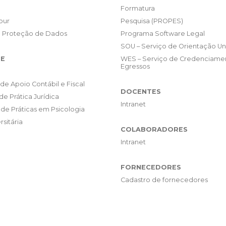
Formatura
our
Pesquisa (PROPES)
e Proteção de Dados
Programa Software Legal
SOU – Serviço de Orientação Uni
E
WES – Serviço de Credenciame
Egressos
de Apoio Contábil e Fiscal
DOCENTES
de Prática Jurídica
Intranet
de Práticas em Psicologia
rsitária
COLABORADORES
Intranet
FORNECEDORES
Cadastro de fornecedores