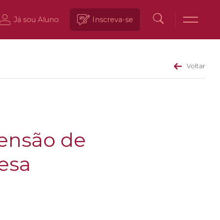
Já sou Aluno
Inscreva-se
Voltar
tensão de
esa