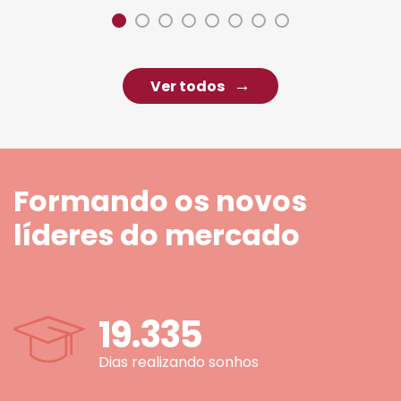
Ver todos
Formando os novos
líderes do mercado
19.335
Dias realizando sonhos