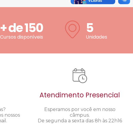
+ de
150
5
Cursos disponíveis
Unidades
Atendimento Presencial
as?
Esperamos por você em nosso
os nossos
câmpus.
il.
De segunda a sexta das 8h às 22h16