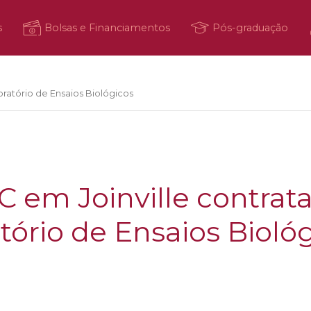
s
Bolsas e Financiamentos
Pós-graduação
oratório de Ensaios Biológicos
C em Joinville contrata
tório de Ensaios Bioló