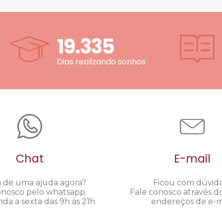
19.335
Dias realizando sonhos
Chat
E-mail
a de uma ajuda agora?
Ficou com dúvid
onosco pelo whatsapp.
Fale conosco através d
da a sexta das 9h às 21h
endereços de e-ma