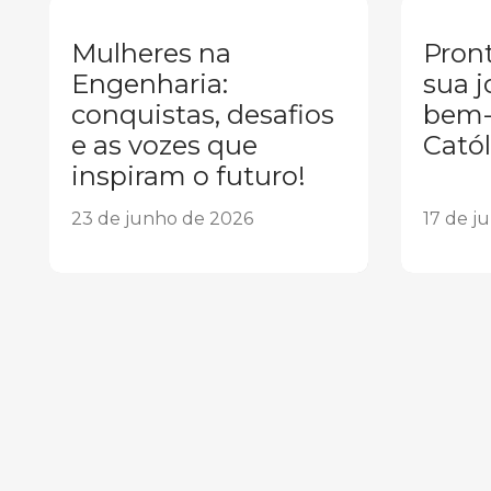
Mulheres na
Pront
Engenharia:
sua j
conquistas, desafios
bem-
e as vozes que
Catól
inspiram o futuro!
23 de junho de 2026
17 de j
1
2
3
4
5