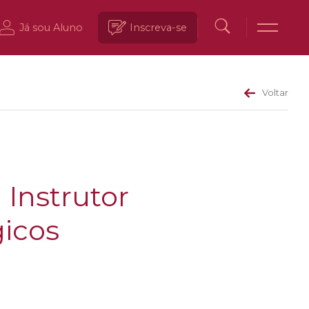
Já sou Aluno
Inscreva-se
Voltar
 Instrutor
gicos