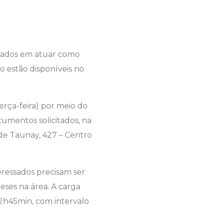
essados em atuar como
ão estão disponíveis no
terça-feira) por meio do
umentos solicitados, na
 de Taunay, 427 – Centro
teressados precisam ser
eses na área. A carga
12h45min, com intervalo