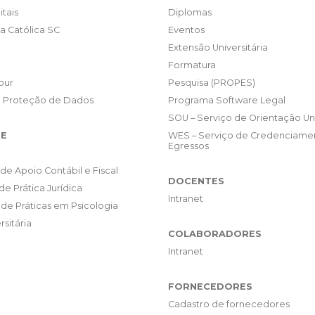
itais
Diplomas
da Católica SC
Eventos
Extensão Universitária
Formatura
our
Pesquisa (PROPES)
e Proteção de Dados
Programa Software Legal
SOU – Serviço de Orientação Uni
E
WES – Serviço de Credenciame
Egressos
de Apoio Contábil e Fiscal
DOCENTES
de Prática Jurídica
Intranet
de Práticas em Psicologia
rsitária
COLABORADORES
Intranet
FORNECEDORES
Cadastro de fornecedores