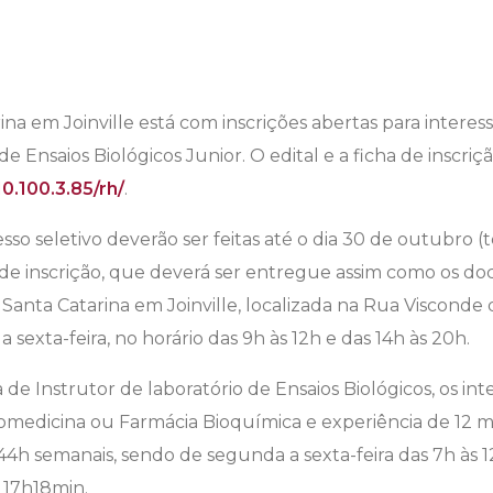
rina em Joinville está com inscrições abertas para inter
de Ensaios Biológicos Junior. O edital e a ficha de inscriç
10.100.3.85/rh/
.
esso seletivo deverão ser feitas até o dia 30 de outubro (
e inscrição, que deverá ser entregue assim como os doc
Santa Catarina em Joinville, localizada na Rua Visconde
 sexta-feira, no horário das 9h às 12h e das 14h às 20h.
 de Instrutor de laboratório de Ensaios Biológicos, os in
omedicina ou Farmácia Bioquímica e experiência de 12 m
 44h semanais, sendo de segunda a sexta-feira das 7h às 
s 17h18min.