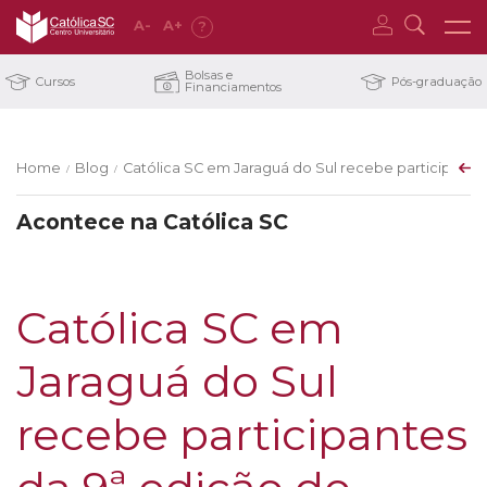
A
-
A
+
?
Bolsas e
Cursos
Pós-graduação
Financiamentos
Home
Blog
Católica SC em Jaraguá do Sul recebe participant
/
/
Acontece na Católica SC
Católica SC em
Jaraguá do Sul
recebe participantes