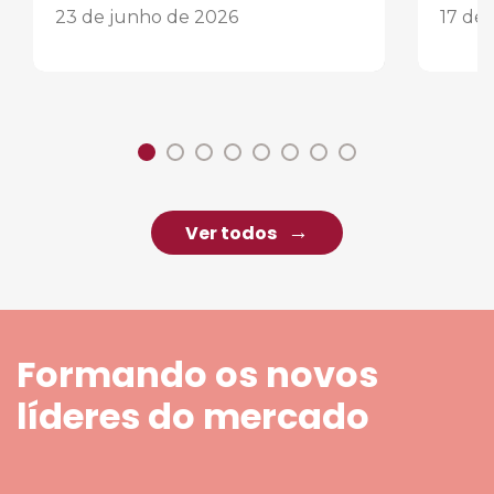
23 de junho de 2026
17 de
Ver todos
Formando os novos
líderes do mercado