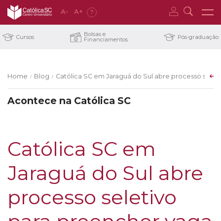
A
-
A
+
?
Bolsas e
Cursos
Pós-graduação
Financiamentos
Home
Blog
Católica SC em Jaraguá do Sul abre processo seletiv
/
/
Acontece na Católica SC
Católica SC em
Jaraguá do Sul abre
processo seletivo