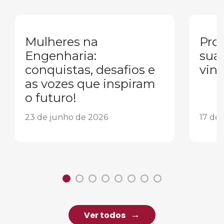
Mulheres na
Pron
Engenharia:
sua
conquistas, desafios e
vind
as vozes que inspiram
o futuro!
23 de junho de 2026
17 de
Ver todos