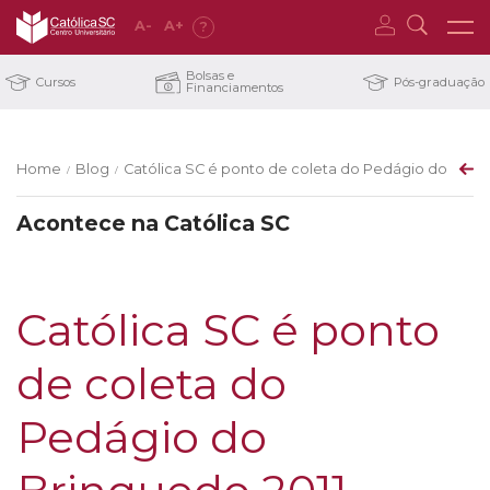
A
-
A
+
?
Bolsas e
Cursos
Pós-graduação
Financiamentos
Home
Blog
Católica SC é ponto de coleta do Pedágio do Brinq
/
/
Acontece na Católica SC
Católica SC é ponto
de coleta do
Pedágio do