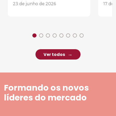
23 de junho de 2026
17 de
Ver todos
Formando os novos
líderes do mercado