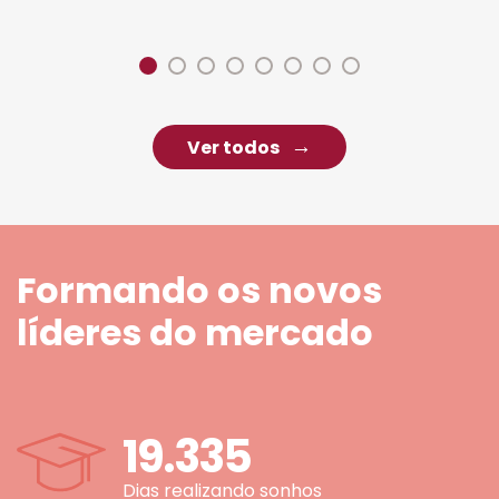
Ver todos
Formando os novos
líderes do mercado
19.335
Dias realizando sonhos