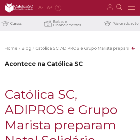
A
-
A
+
?
Bolsas e
Cursos
Pós-graduação
Financiamentos
Home
Blog
Católica SC, ADIPROS e Grupo Marista preparam Nat
/
/
Acontece na Católica SC
Católica SC,
ADIPROS e Grupo
Marista preparam