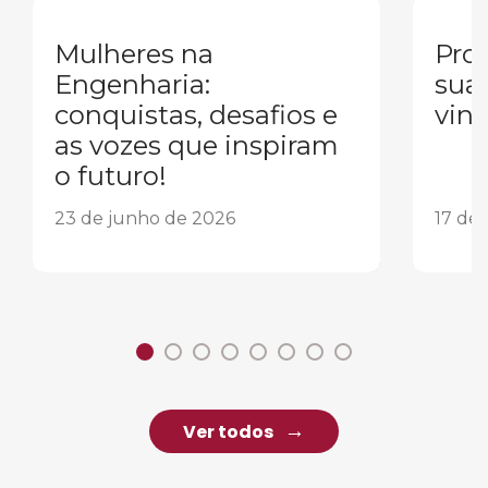
Mulheres na
Pron
Engenharia:
sua
conquistas, desafios e
vind
as vozes que inspiram
o futuro!
23 de junho de 2026
17 de
Ver todos