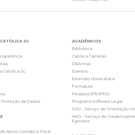
CATÓLICA SC
ACADÊMICOS
Biblioteca
ransparência
Católica Carreiras
itais
Diplomas
da Católica SC
Eventos
Extensão Universitária
Formatura
our
Pesquisa (PROPES)
e Proteção de Dados
Programa Software Legal
SOU – Serviço de Orientação Uni
E
WES – Serviço de Credenciame
Egressos
de Apoio Contábil e Fiscal