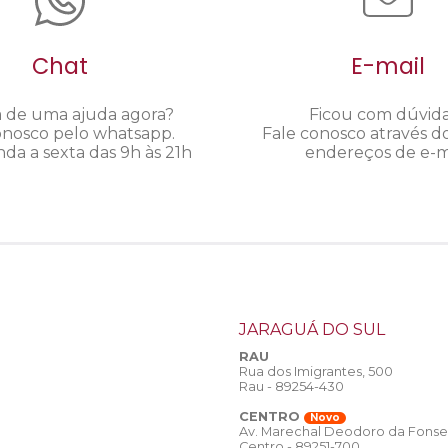
Chat
E-mail
a de uma ajuda agora?
Ficou com dúvid
onosco pelo whatsapp.
Fale conosco através d
da a sexta das 9h às 21h
endereços de e-ma
JARAGUÁ DO SUL
RAU
Rua dos Imigrantes, 500
Rau - 89254-430
CENTRO
Novo
Av. Marechal Deodoro da Fonse
Centro - 89251-700