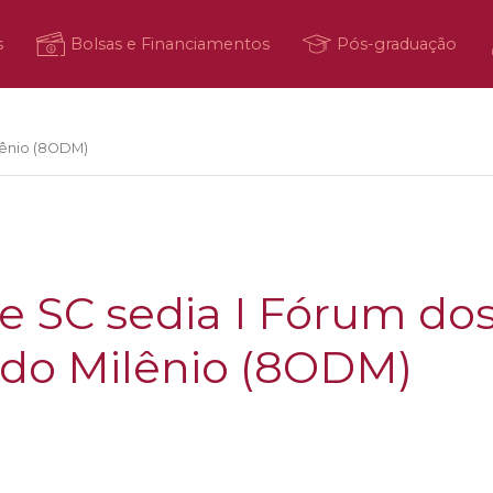
s
Bolsas e Financiamentos
Pós-graduação
lênio (8ODM)
de SC sedia I Fórum do
 do Milênio (8ODM)