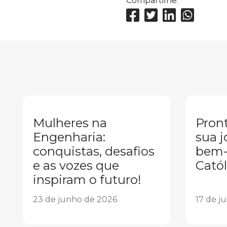
Compartilhe:
Mulheres na
Pront
Engenharia:
sua j
conquistas, desafios
bem-
e as vozes que
Catól
inspiram o futuro!
23 de junho de 2026
17 de j