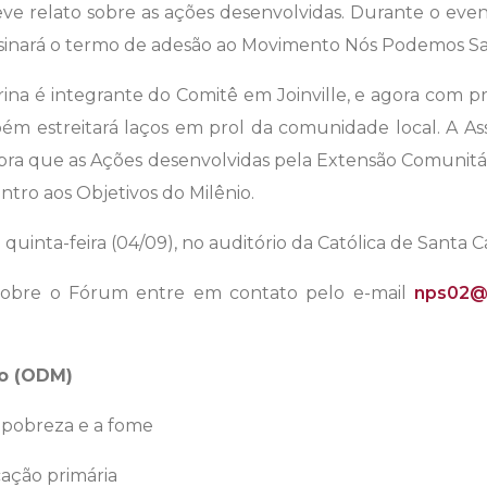
e relato sobre as ações desenvolvidas. Durante o even
assinará o termo de adesão ao Movimento Nós Podemos Sa
arina é integrante do Comitê em Joinville, e agora com 
ém estreitará laços em prol da comunidade local. A Ass
bra que as Ações desenvolvidas pela Extensão Comunitári
tro aos Objetivos do Milênio.
inta-feira (04/09), no auditório da Católica de Santa Cat
 sobre o Fórum entre em contato pelo e-mail
nps02@
io (ODM)
 pobreza e a fome
cação primária