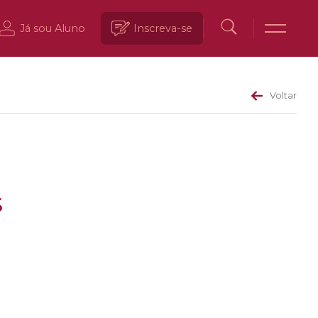
Já sou Aluno
Inscreva-se
Voltar
s