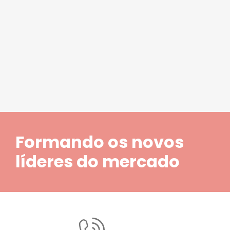
1
2
3
4
5
Formando os novos
líderes do mercado