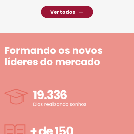
Ver todos
Formando os novos
líderes do mercado
19.336
Dias realizando sonhos
+ de
150