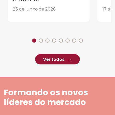
23 de junho de 2026
17 de
Ver todos
Formando os novos
líderes do mercado