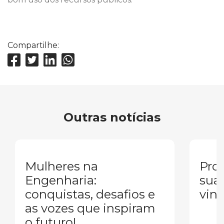
Compartilhe:
Outras notícias
Mulheres na
Pron
Engenharia:
sua
conquistas, desafios e
vind
as vozes que inspiram
o futuro!