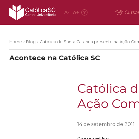
A
-
A
+
?
Curso
Home
Blog
Católica de Santa Catarina presente na Ação Co
/
/
Acontece na Católica SC
Católica 
Ação Com
14 de setembro de 2011