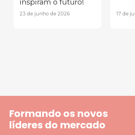
inspiram o futuro!
23 de junho de 2026
17 de j
1
2
3
4
5
Formando os novos
líderes do mercado