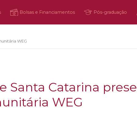
s
Bolsas e Financiamentos
Pós-graduação
munitária WEG
de Santa Catarina pres
unitária WEG