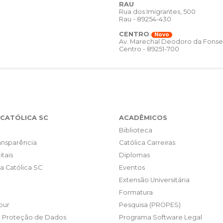
RAU
Rua dos Imigrantes, 500
Rau - 89254-430
CENTRO
Novo
Av. Marechal Deodoro da Fonse
Centro - 89251-700
CATÓLICA SC
ACADÊMICOS
Biblioteca
ransparência
Católica Carreiras
itais
Diplomas
da Católica SC
Eventos
Extensão Universitária
Formatura
our
Pesquisa (PROPES)
e Proteção de Dados
Programa Software Legal