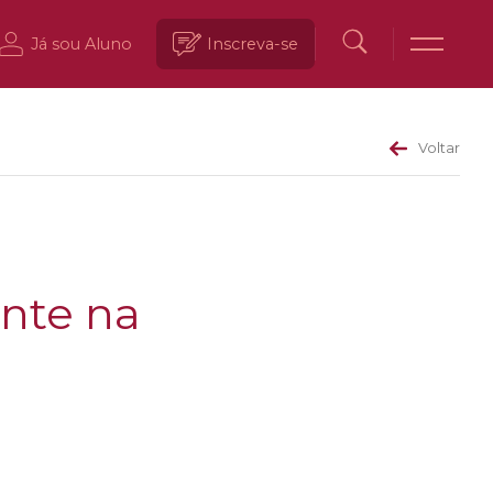
Já sou Aluno
Inscreva-se
Voltar
ente na