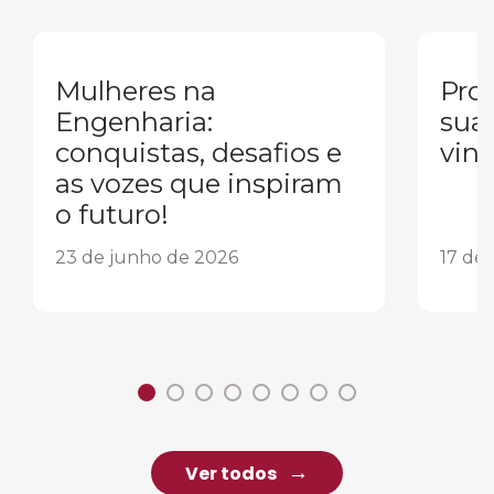
Mulheres na
Pron
Engenharia:
sua
conquistas, desafios e
vind
as vozes que inspiram
o futuro!
23 de junho de 2026
17 de
Ver todos