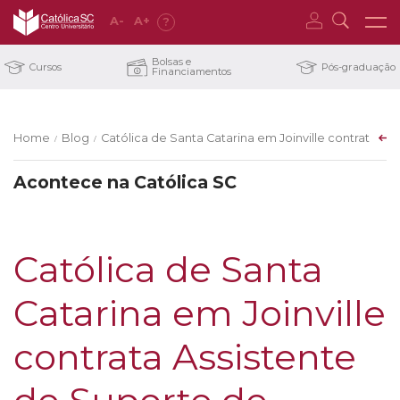
A
-
A
+
?
Bolsas e
Cursos
Pós-graduação
Financiamentos
Home
Blog
Católica de Santa Catarina em Joinville contrata As
/
/
Acontece na Católica SC
Católica de Santa
Catarina em Joinville
contrata Assistente