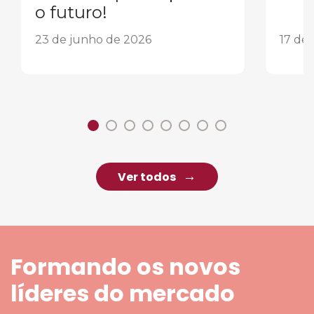
o futuro!
23 de junho de 2026
17 de
Ver todos
Formando os novos
líderes do mercado