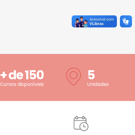
+ de
150
5
Cursos disponíveis
Unidades