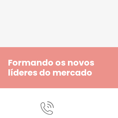
1
2
3
4
5
Formando os novos
líderes do mercado