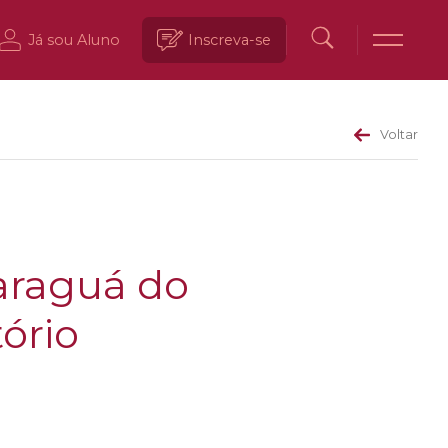
Já sou Aluno
Inscreva-se
Voltar
Jaraguá do
tório