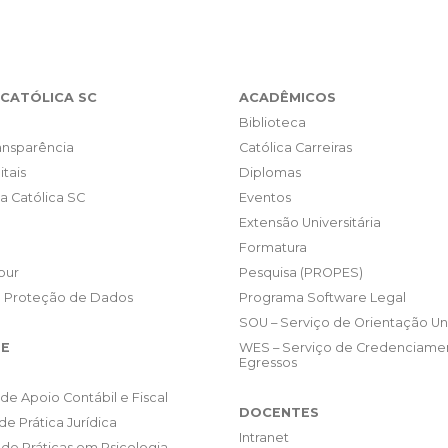
CATÓLICA SC
ACADÊMICOS
Biblioteca
ransparência
Católica Carreiras
itais
Diplomas
da Católica SC
Eventos
Extensão Universitária
Formatura
our
Pesquisa (PROPES)
e Proteção de Dados
Programa Software Legal
SOU – Serviço de Orientação Uni
E
WES – Serviço de Credenciame
Egressos
de Apoio Contábil e Fiscal
DOCENTES
de Prática Jurídica
Intranet
de Práticas em Psicologia