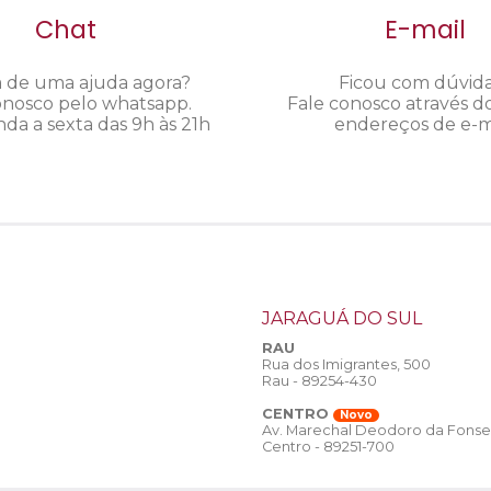
Chat
E-mail
a de uma ajuda agora?
Ficou com dúvid
onosco pelo whatsapp.
Fale conosco através d
da a sexta das 9h às 21h
endereços de e-ma
JARAGUÁ DO SUL
RAU
Rua dos Imigrantes, 500
Rau - 89254-430
CENTRO
Novo
Av. Marechal Deodoro da Fonse
Centro - 89251-700