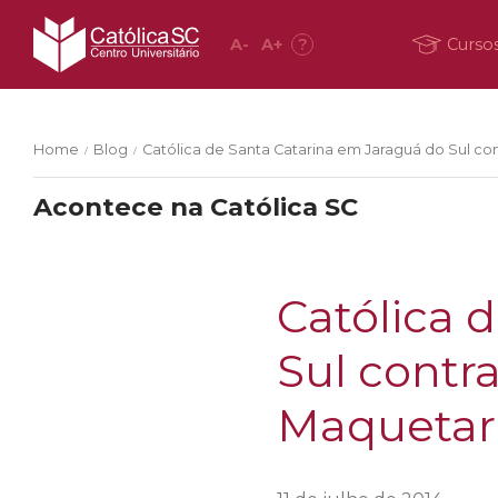
A
-
A
+
?
Curso
Home
Blog
Católica de Santa Catarina em Jaraguá do Sul cont
/
/
Acontece na Católica SC
Católica 
Sul contra
Maquetari