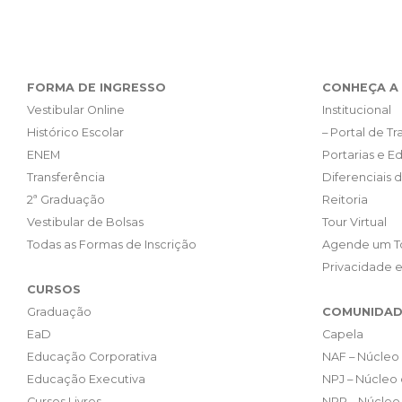
FORMA DE INGRESSO
CONHEÇA A 
Vestibular Online
Institucional
Histórico Escolar
– Portal de T
ENEM
Portarias e Ed
Transferência
Diferenciais 
2ª Graduação
Reitoria
Vestibular de Bolsas
Tour Virtual
Todas as Formas de Inscrição
Agende um T
Privacidade 
CURSOS
Graduação
COMUNIDAD
EaD
Capela
Educação Corporativa
NAF – Núcleo 
Educação Executiva
NPJ – Núcleo 
Cursos Livres
NPP – Núcleo 