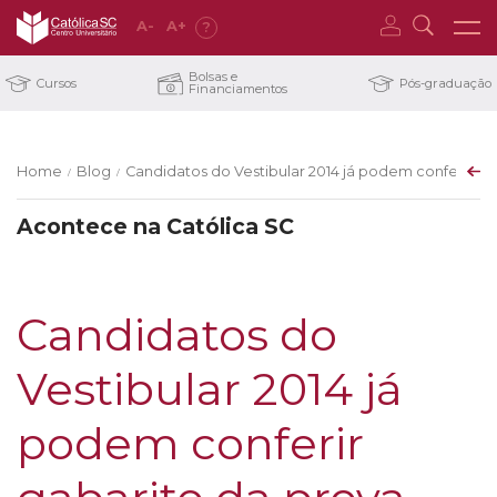
A
-
A
+
?
Bolsas e
Cursos
Pós-graduação
Financiamentos
Home
Blog
Candidatos do Vestibular 2014 já podem conferir ga
/
/
Acontece na Católica SC
Candidatos do
Vestibular 2014 já
podem conferir