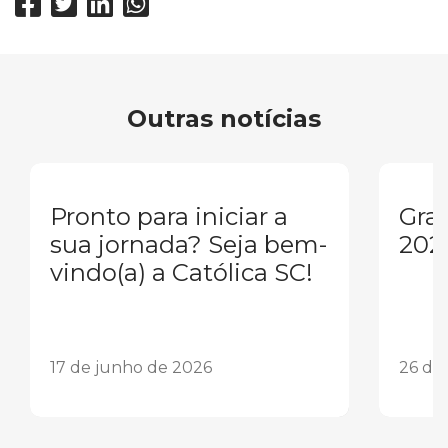
Outras notícias
Pronto para iniciar a
Gra
sua jornada? Seja bem-
202
vindo(a) a Católica SC!
17 de junho de 2026
26 de