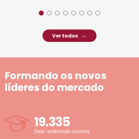
Ver todos
Formando os novos
líderes do mercado
19.335
Dias realizando sonhos