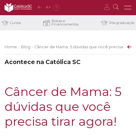
A
-
A
+
?
Bolsas e
Cursos
Pós-graduação
Financiamentos
Home
Blog
Câncer de Mama: 5 dúvidas que você precisa tirar a
/
/
Acontece na Católica SC
Câncer de Mama: 5
dúvidas que você
precisa tirar agora!