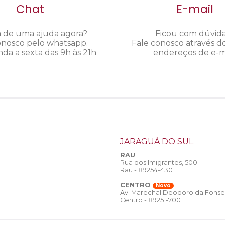
Chat
E-mail
a de uma ajuda agora?
Ficou com dúvid
onosco pelo whatsapp.
Fale conosco através d
da a sexta das 9h às 21h
endereços de e-ma
JARAGUÁ DO SUL
RAU
Rua dos Imigrantes, 500
Rau - 89254-430
CENTRO
Novo
Av. Marechal Deodoro da Fonse
Centro - 89251-700