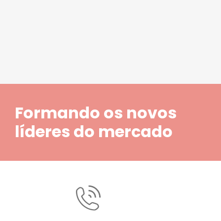
1
2
3
4
5
Formando os novos
líderes do mercado