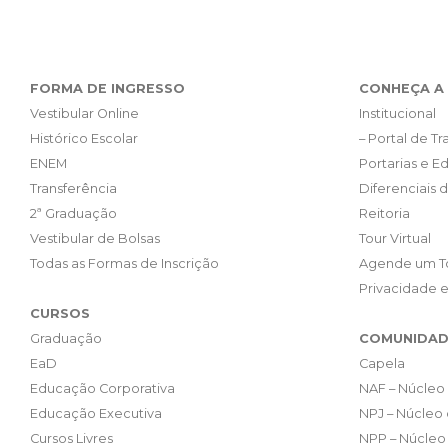
FORMA DE INGRESSO
CONHEÇA A 
Vestibular Online
Institucional
Histórico Escolar
– Portal de T
ENEM
Portarias e Ed
Transferência
Diferenciais 
2ª Graduação
Reitoria
Vestibular de Bolsas
Tour Virtual
Todas as Formas de Inscrição
Agende um T
Privacidade 
CURSOS
Graduação
COMUNIDAD
EaD
Capela
Educação Corporativa
NAF – Núcleo 
Educação Executiva
NPJ – Núcleo 
Cursos Livres
NPP – Núcleo 