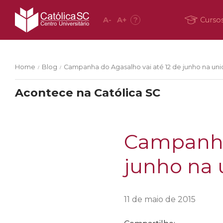
A
-
A
+
?
Curso
Home
Blog
Campanha do Agasalho vai até 12 de junho na un
/
/
Acontece na Católica SC
Campanha 
junho na 
11 de maio de 2015