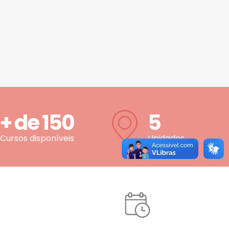
+ de
150
5
Cursos disponíveis
Unidades