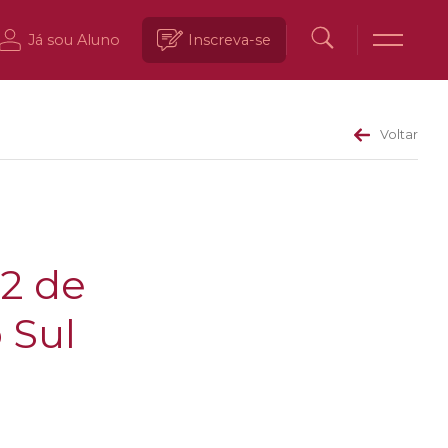
Já sou Aluno
Inscreva-se
Voltar
2 de
 Sul