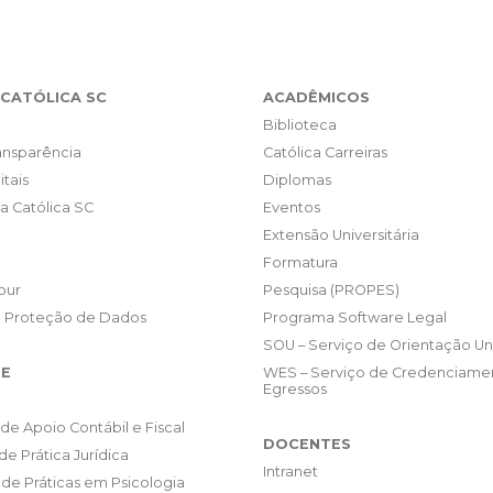
CATÓLICA SC
ACADÊMICOS
Biblioteca
ransparência
Católica Carreiras
itais
Diplomas
da Católica SC
Eventos
Extensão Universitária
Formatura
our
Pesquisa (PROPES)
e Proteção de Dados
Programa Software Legal
SOU – Serviço de Orientação Uni
E
WES – Serviço de Credenciame
Egressos
de Apoio Contábil e Fiscal
DOCENTES
de Prática Jurídica
Intranet
de Práticas em Psicologia