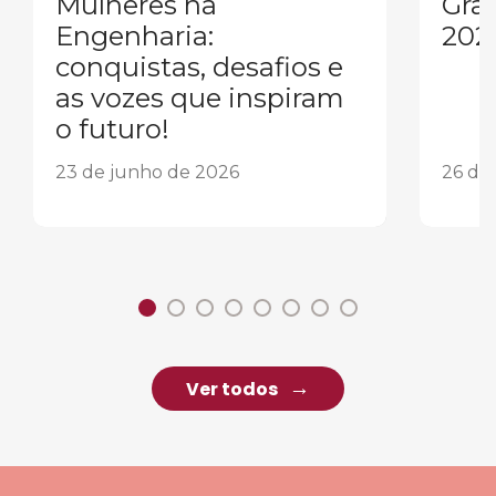
Mulheres na
Gra
Engenharia:
202
conquistas, desafios e
as vozes que inspiram
o futuro!
23 de junho de 2026
26 de
Ver todos