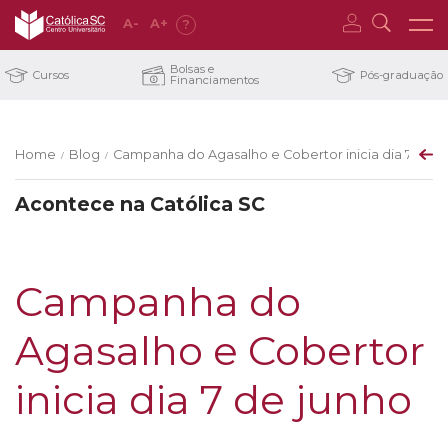
A
-
A
+
?
Bolsas e
Cursos
Pós-graduação
Financiamentos
Home
Blog
Campanha do Agasalho e Cobertor inicia dia 7 de j
/
/
Acontece na Católica SC
Campanha do
Agasalho e Cobertor
inicia dia 7 de junho