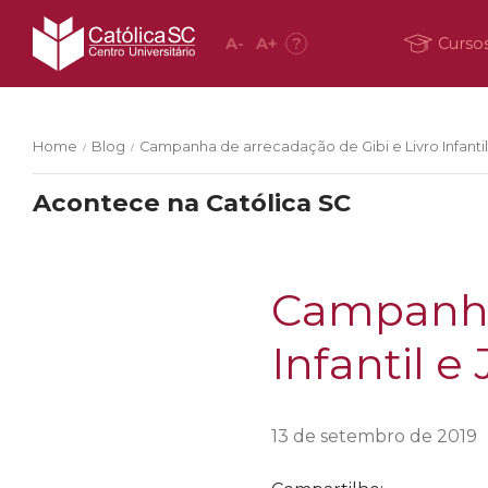
A
-
A
+
?
Curso
Home
Blog
Campanha de arrecadação de Gibi e Livro Infantil
/
/
Acontece na Católica SC
Campanha 
Infantil e
13 de setembro de 2019