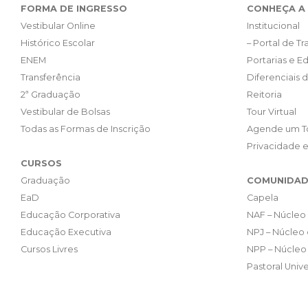
FORMA DE INGRESSO
CONHEÇA A 
Vestibular Online
Institucional
Histórico Escolar
– Portal de T
ENEM
Portarias e Ed
Transferência
Diferenciais 
2ª Graduação
Reitoria
Vestibular de Bolsas
Tour Virtual
Todas as Formas de Inscrição
Agende um T
Privacidade 
CURSOS
Graduação
COMUNIDAD
EaD
Capela
Educação Corporativa
NAF – Núcleo 
Educação Executiva
NPJ – Núcleo 
Cursos Livres
NPP – Núcleo 
Pastoral Unive