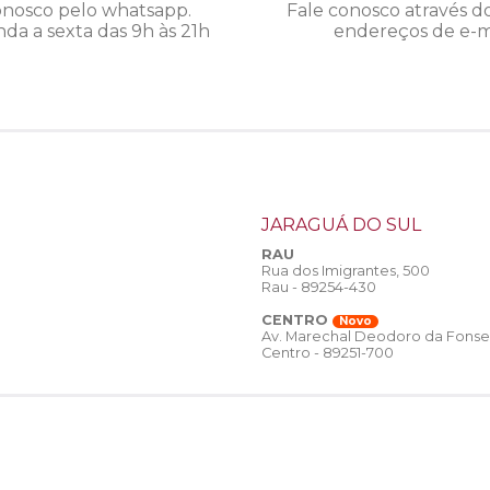
onosco pelo whatsapp.
Fale conosco através d
da a sexta das 9h às 21h
endereços de e-ma
JARAGUÁ DO SUL
RAU
Rua dos Imigrantes, 500
Rau - 89254-430
CENTRO
Novo
Av. Marechal Deodoro da Fonse
Centro - 89251-700