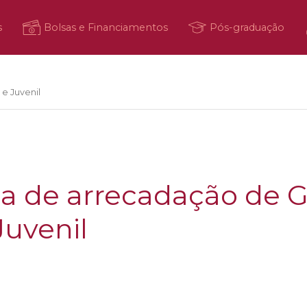
s
Bolsas e Financiamentos
Pós-graduação
 e Juvenil
de arrecadação de Gib
 Juvenil