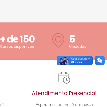
+ de
150
5
Cursos disponíveis
Unidades
Atendimento Presencial
as?
Esperamos por você em nosso