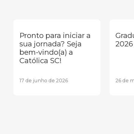
Pronto para iniciar a
Grad
sua jornada? Seja
2026
bem-vindo(a) a
Católica SC!
17 de junho de 2026
26 de m
1
2
3
4
5