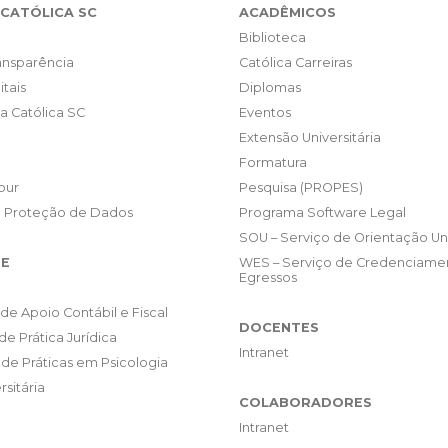
CATÓLICA SC
ACADÊMICOS
Biblioteca
ransparência
Católica Carreiras
itais
Diplomas
da Católica SC
Eventos
Extensão Universitária
Formatura
our
Pesquisa (PROPES)
e Proteção de Dados
Programa Software Legal
SOU – Serviço de Orientação Uni
E
WES – Serviço de Credenciame
Egressos
de Apoio Contábil e Fiscal
DOCENTES
de Prática Jurídica
Intranet
de Práticas em Psicologia
rsitária
COLABORADORES
Intranet