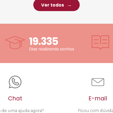
Ver todos
19.335
Dias realizando sonhos
Chat
E-mail
a de uma ajuda agora?
Ficou com dúvid