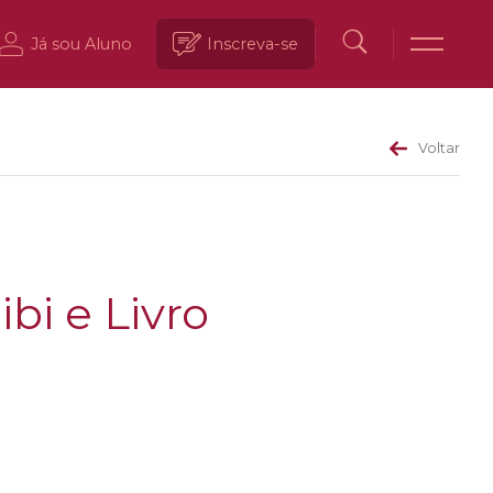
Já sou Aluno
Inscreva-se
Voltar
i e Livro