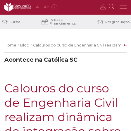
A
-
A
+
?
Bolsas e
Cursos
Pós-graduação
Financiamentos
Home
Blog
Calouros do curso de Engenharia Civil realizam dinâ
/
/
Acontece na Católica SC
Calouros do curso
de Engenharia Civil
realizam dinâmica