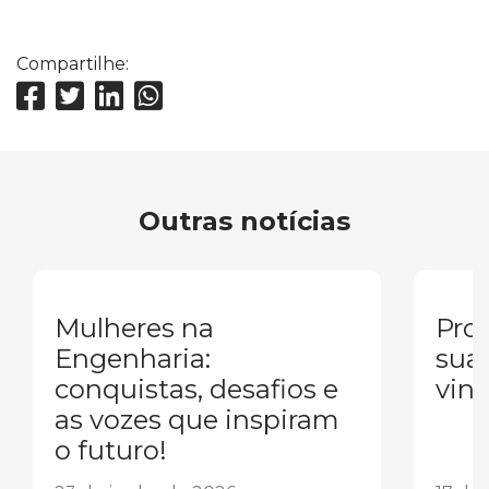
Compartilhe:
Outras notícias
Mulheres na
Pron
Engenharia:
sua
conquistas, desafios e
vind
as vozes que inspiram
o futuro!