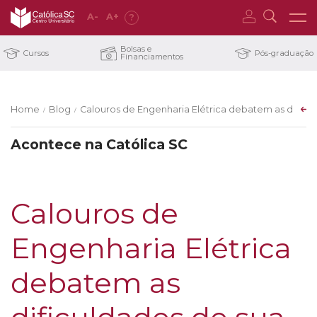
A
-
A
+
?
Bolsas e
Cursos
Pós-graduação
Financiamentos
Home
Blog
Calouros de Engenharia Elétrica debatem as dificu
/
/
Acontece na Católica SC
Calouros de
Engenharia Elétrica
debatem as