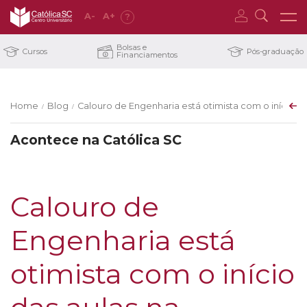
A
-
A
+
?
Bolsas e
Cursos
Pós-graduação
Financiamentos
Home
Blog
Calouro de Engenharia está otimista com o início d
/
/
Acontece na Católica SC
Calouro de
Engenharia está
otimista com o início