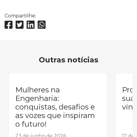
Compartilhe:
Outras notícias
Mulheres na
Pron
Engenharia:
sua
conquistas, desafios e
vind
as vozes que inspiram
o futuro!
23 de junho de 2026
17 de