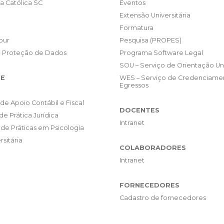
da Católica SC
Eventos
Extensão Universitária
Formatura
our
Pesquisa (PROPES)
e Proteção de Dados
Programa Software Legal
SOU – Serviço de Orientação Uni
E
WES – Serviço de Credenciame
Egressos
de Apoio Contábil e Fiscal
DOCENTES
de Prática Jurídica
Intranet
de Práticas em Psicologia
rsitária
COLABORADORES
Intranet
FORNECEDORES
Cadastro de fornecedores