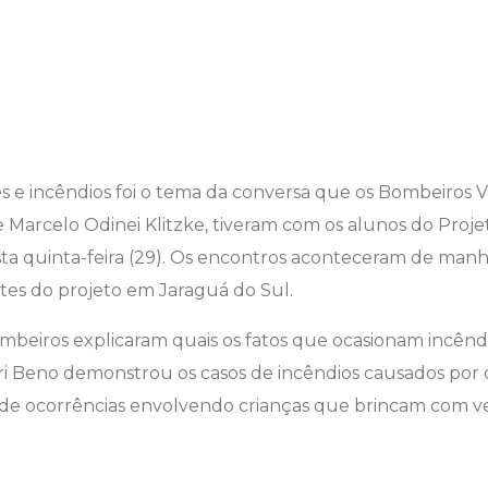
 e incêndios foi o tema da conversa que os Bombeiros V
 Marcelo Odinei Klitzke, tiveram com os alunos do Projet
sta quinta-feira (29). Os encontros aconteceram de man
ntes do projeto em Jaraguá do Sul.
ombeiros explicaram quais os fatos que ocasionam incênd
ri Beno demonstrou os casos de incêndios causados por c
de ocorrências envolvendo crianças que brincam com vel