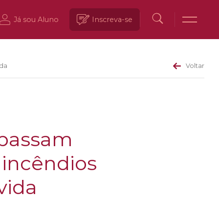
Já sou Aluno
Inscreva-se
ida
Voltar
epassam
 incêndios
vida