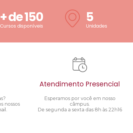
+ de
150
5
Cursos disponíveis
Unidades
Atendimento Presencial
as?
Esperamos por você em nosso
os nossos
câmpus.
il.
De segunda a sexta das 8h às 22h16