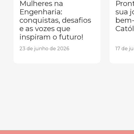
Mulheres na
Pront
Engenharia:
sua j
conquistas, desafios
bem-
e as vozes que
Catól
inspiram o futuro!
23 de junho de 2026
17 de j
1
2
3
4
5