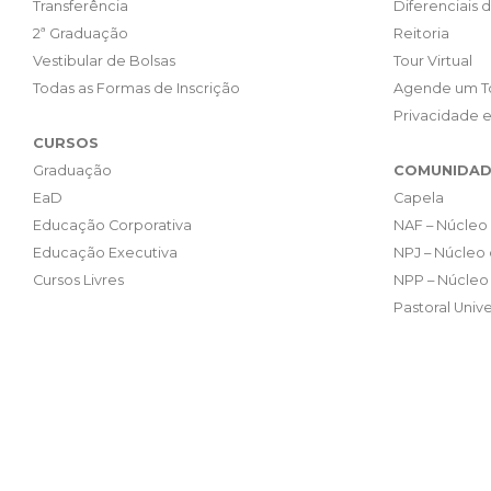
Transferência
Diferenciais 
2ª Graduação
Reitoria
Vestibular de Bolsas
Tour Virtual
Todas as Formas de Inscrição
Agende um T
Privacidade 
CURSOS
Graduação
COMUNIDAD
EaD
Capela
Educação Corporativa
NAF – Núcleo 
Educação Executiva
NPJ – Núcleo 
Cursos Livres
NPP – Núcleo 
Pastoral Unive