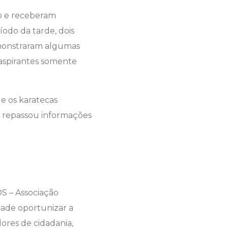
co e receberam
odo da tarde, dois
demonstraram algumas
 aspirantes somente
ue os karatecas
s repassou informações
OS – Associação
dade oportunizar a
lores de cidadania,