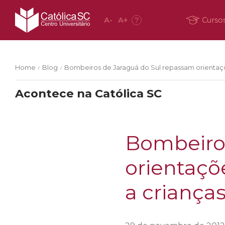
A
-
A
+
?
Curso
Home
Blog
Bombeiros de Jaraguá do Sul repassam orientaçõ
/
/
Acontece na Católica SC
Bombeiros
orientaçõ
a crianças