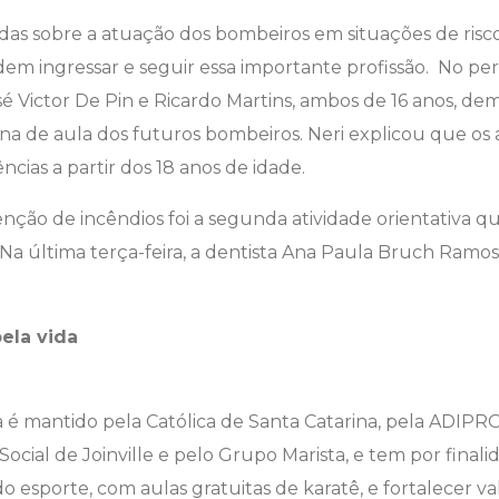
idas sobre a atuação dos bombeiros em situações de ris
m ingressar e seguir essa importante profissão. No perí
sé Victor De Pin e Ricardo Martins, ambos de 16 anos, 
tina de aula dos futuros bombeiros. Neri explicou que os
cias a partir dos 18 anos de idade.
enção de incêndios foi a segunda atividade orientativa q
Na última terça-feira, a dentista Ana Paula Bruch Ramo
pela vida
a é mantido pela Católica de Santa Catarina, pela ADIPR
cial de Joinville e pelo Grupo Marista, e tem por finali
do esporte, com aulas gratuitas de karatê, e fortalecer va