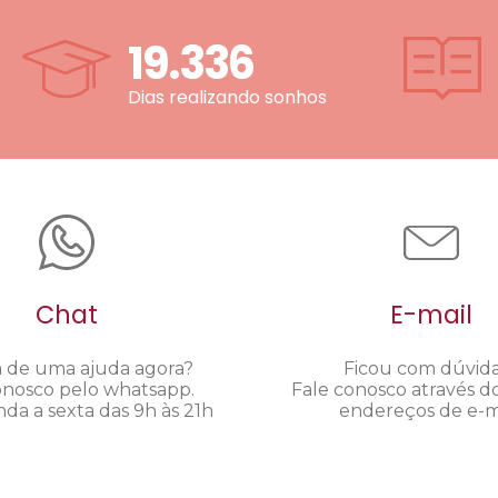
19.336
Dias realizando sonhos
Chat
E-mail
a de uma ajuda agora?
Ficou com dúvid
onosco pelo whatsapp.
Fale conosco através d
da a sexta das 9h às 21h
endereços de e-ma