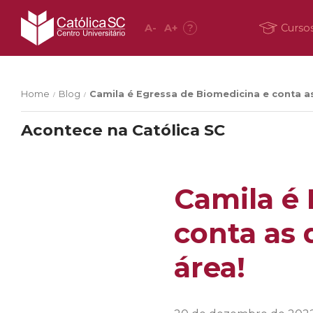
A
-
A
+
?
Curso
Home
Blog
Camila é Egressa de Biomedicina e conta a
/
/
Acontece na Católica SC
Camila é 
conta as 
área!