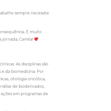
rabalho sempre necessite
consequência. É muito
 jornada, Camila!
nicas. As disciplinas são
s e da biomedicina. Por
icas, citologia oncótica,
álise de bioderivados,
 e ações em programas de