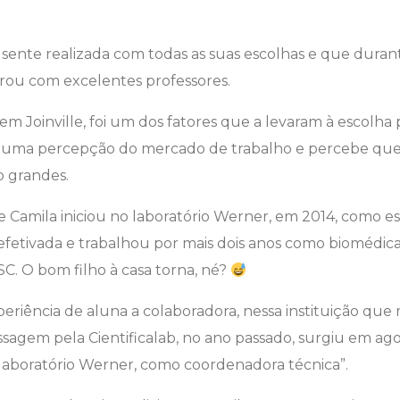
sente realizada com todas as suas escolhas e que duran
rou com excelentes professores.
 em Joinville, foi um dos fatores que a levaram à escolha p
uma percepção do mercado de trabalho e percebe que a
o grandes.
 de Camila iniciou no laboratório Werner, em 2014, como es
efetivada e trabalhou por mais dois anos como biomédica.
 SC. O bom filho à casa torna, né?
xperiência de aluna a colaboradora, nessa instituição qu
sagem pela Cientificalab, no ano passado, surgiu em ag
 laboratório Werner, como coordenadora técnica”.