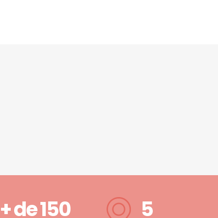
+ de
150
5