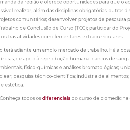
emanda da região e oferece oportunidades para que o 
vel realizar, além das disciplinas obrigatórias, outras di
projetos comunitários; desenvolver projetos de pesquisa p
Trabalho de Conclusão de Curso (TCC); participar do Pr
e outras atividades complementares extracurriculares.
co terá adiante um amplo mercado de trabalho. Há a pos
 clínicas, de apoio à reprodução humana, bancos de sangu
ambientais, físico-químicas e análises bromatológicas; un
ear; pesquisa técnico-científica; indústria de alimentos; s
 e estética.
? Conheça todos os
diferenciais
do curso de biomedicina 