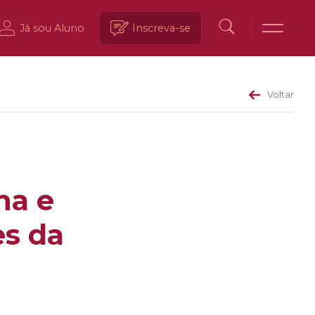
Já sou Aluno
Inscreva-se
Voltar
na e
es da