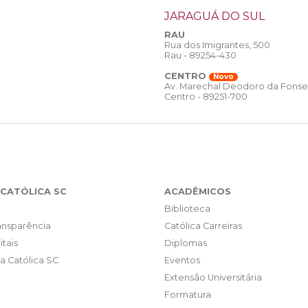
JARAGUÁ DO SUL
RAU
Rua dos Imigrantes, 500
Rau - 89254-430
CENTRO
Novo
Av. Marechal Deodoro da Fonse
Centro - 89251-700
CATÓLICA SC
ACADÊMICOS
Biblioteca
ransparência
Católica Carreiras
itais
Diplomas
da Católica SC
Eventos
Extensão Universitária
Formatura