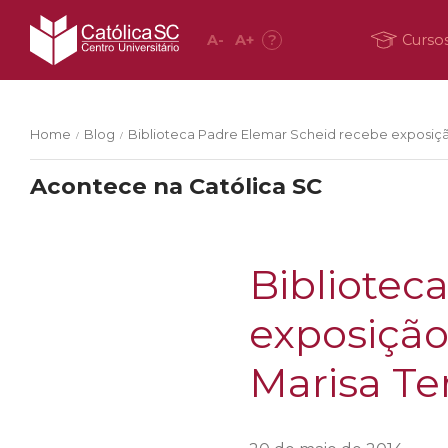
A
-
A
+
?
Curso
Home
Blog
Biblioteca Padre Elemar Scheid recebe exposiçã
/
/
Acontece na Católica SC
Bibliotec
exposição
Marisa T