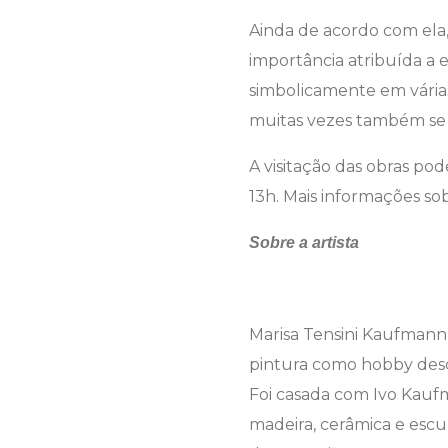
Ainda de acordo com ela, 
importância atribuída a
simbolicamente em várias
muitas vezes também s
A visitação das obras pod
13h. Mais informações so
Sobre a artista
Marisa Tensini Kaufmann 
pintura como hobby desd
Foi casada com Ivo Kaufm
madeira, cerâmica e escul