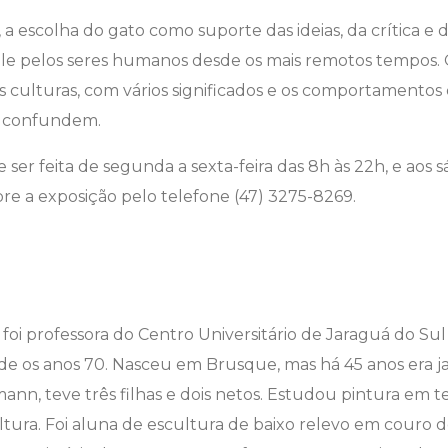
a escolha do gato como suporte das ideias, da crítica e 
 ele pelos seres humanos desde os mais remotos tempos.
 culturas, com vários significados e os comportamentos 
e confundem.
e ser feita de segunda a sexta-feira d
as 8h às 22h, e aos 
bre a exposição pelo telefone (47) 3275-8269.
foi professora do Centro Universitário de Jaraguá do Sul
e os anos 70. Nasceu em Brusque, mas há 45 anos era j
ann, teve três filhas e dois netos. Estudou pintura em t
tura. Foi aluna de escultura de baixo relevo em couro do