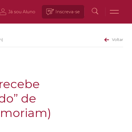
Já sou Aluno
Inscreva-se
m)
Voltar
 recebe
do” de
emoriam)