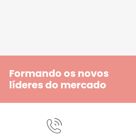
1
2
3
4
5
Formando os novos
líderes do mercado