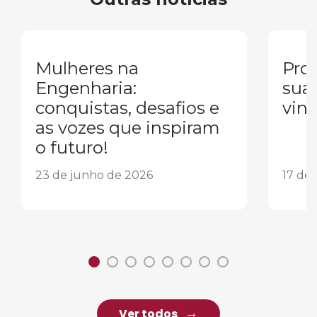
Mulheres na
Pron
Engenharia:
sua
conquistas, desafios e
vind
as vozes que inspiram
o futuro!
23 de junho de 2026
17 de
Ver todos