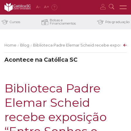
A
-
A
+
?
Bolsas e
Cursos
Pós-graduação
Financiamentos
Home
Blog
Biblioteca Padre Elemar Scheid recebe exposição 
/
/
Acontece na Católica SC
Biblioteca Padre
Elemar Scheid
recebe exposição