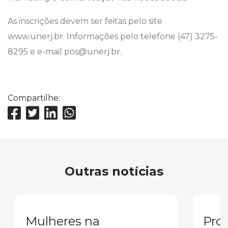
As inscrições devem ser feitas pelo site
www.unerj.br. Informações pelo telefone (47) 3275-
8295 e e-mail pos@unerj.br.
Compartilhe:
Outras notícias
Mulheres na
Pron